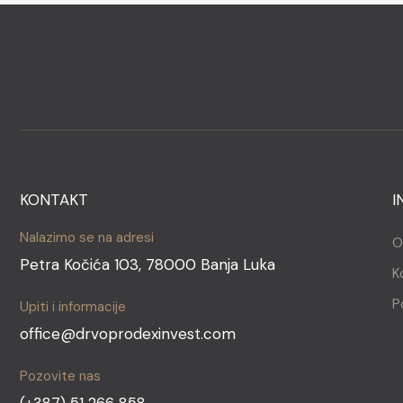
KONTAKT
I
Nalazimo se na adresi
O
Petra Kočića 103, 78000 Banja Luka
K
P
Upiti i informacije
office@drvoprodexinvest.com
Pozovite nas