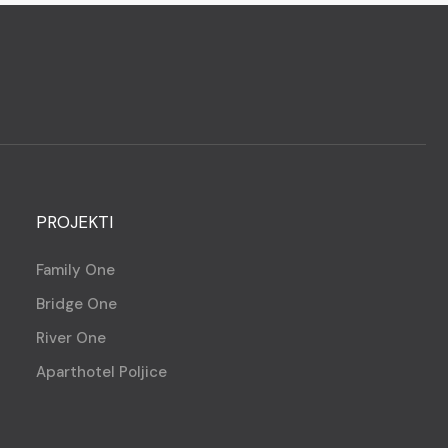
PROJEKTI
Family One
Bridge One
River One
Aparthotel Poljice