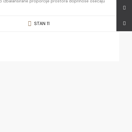
jivo izbalansirane proporcije prostora doprinose osećaju
STAN 11