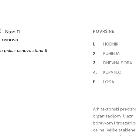
POVRŠINE
1.
HODNIK
an prikaz osnove stana 11
2.
KUHINJA
3.
DNEVNA SOBA
4.
KUPATILO
5.
LOĐA
Arhitektonski preciz
organizacijom. Ulazn
boravkom i trpezarijo
celina. Velike staklen