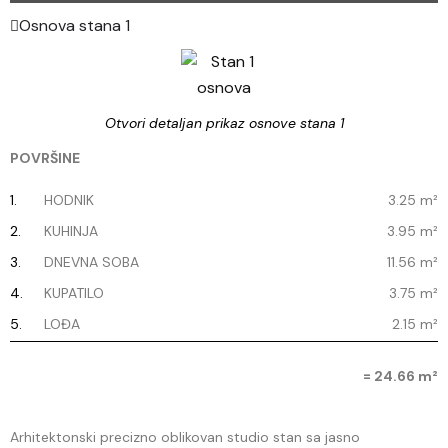
Osnova stana 1
Otvori detaljan prikaz osnove stana 1
POVRŠINE
1.
HODNIK
3.25 m²
2.
KUHINJA
3.95 m²
3.
DNEVNA SOBA
11.56 m²
4.
KUPATILO
3.75 m²
5.
LOĐA
2.15 m²
= 24.66 m²
Arhitektonski precizno oblikovan studio stan sa jasno