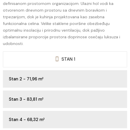
definisanom prostornom organizacijom. Ulazni hol vodi ka
otvorenom dnevnom prostoru sa dnevnim boravkom i
trpezarijom, dok je kuhinja projektovana kao zasebna
funkcionalna celina. Velike staklene površine obezbeđuju
optimalnu insolaciju i prirodnu ventilaciju, dok pažljivo
izbalansirane proporcije prostora doprinose osećaju luksuza i
udobnosti.
STAN 1
Stan 2 - 71,96 m²
Stan 3 - 83,81 m²
Stan 4 - 68,32 m²