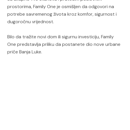
prostorima, Family One je osmišljen da odgovori na
potrebe savremenog života kroz komfor, sigurnost i
dugoročnu vrijednost.
Bilo da tražite novi dom ili sigurnu investiciju, Family
One predstavlja priliku da postanete dio nove urbane
priče Banja Luke.
PAMETAN IZBOR ZA ŽIVOT I INVESTICIJU
Izaberite svoj stan u