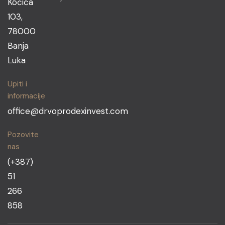
Kočića
103,
78000
Banja
Luka
Upiti i
informacije
office@drvoprodexinvest.com
Pozovite
nas
(+387)
51
266
858