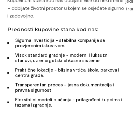
Kupovinom stana kod nas dobijate više od nekretnine
jed
– dobijate životni prostor u kojem se osjećate sigurno
tra
i zadovoljno.
Prednosti kupovine stana kod nas:
Sigurna investicija - stabilna kompanija sa
provjerenim iskustvom.
Visok standard gradnje - moderni i luksuzni
stanovi, uz energetski efikasne sisteme.
Praktične lokacije - blizina vrtića, škola, parkova i
centra grada.
Transparentan proces - jasna dokumentacija i
pravna sigurnost.
Fleksibilni modeli plaćanja - prilagođeni kupcima i
fazama izgradnje.