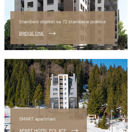
Stambeni
objekat sa
Stambeni objekat sa 72 stambene jedinice
149
stambene
BRIDGE ONE
jedinice
FAMILY
ONE
Luksuzni
stanovi u
centru
Banja Luke
SMART apartmani
RIVER
APART HOTEL POLJICE