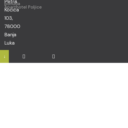
Petra
ponuda
Aparthotel Poljice
Kočića
103,
78000
Banja
Luka
↓
Upiti i
informacije
office@drvoprodexinvest.com
Pozovite
nas
(+387)
51
266
858